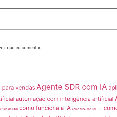
vez que eu comentar.
Agente SDR com IA
A para vendas
apl
ficial
automação com inteligência artificial
como funciona a IA
como
m time de SDR
como funciona um SDR