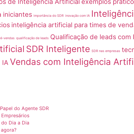
s de Inteligência Artificial
exemplos prático
Inteligênci
a iniciantes
importância do SDR
inovação com IA
cios
inteligência artificial para times de ven
Qualificação de leads com 
ré-vendas
qualificação de leads
ificial
SDR Inteligente
tec
SDR nas empresas
Vendas com Inteligência Artifi
 IA
o Papel do Agente SDR
a Empresários
s do Dia a Dia
 agora?