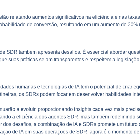
o relatando aumentos significativos na eficiência e nas taxas
robabilidade de conversão, resultando em um aumento de 30% 
o de SDR também apresenta desafios. É essencial abordar quest
ue suas práticas sejam transparentes e respeitem a legislação 
lidades humanas e tecnologias de IA tem o potencial de criar eq
ineiras, os SDRs podem focar em desenvolver habilidades inter
inuarão a evoluir, proporcionando insights cada vez mais preci
tando a eficiência dos agentes SDR, mas também redefinindo su
r dos desafios, a combinação de IA e SDRs promete um futuro o
gração de IA em suas operações de SDR, agora é o momento de e