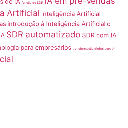
IA em pré-vendas
s de IA
função do SDR
a Artificial
Inteligência Artificial
das
introdução à Inteligência Artificial
o
SDR automatizado
IA
SDR com IA
nologia para empresários
transformação digital com IA
cial