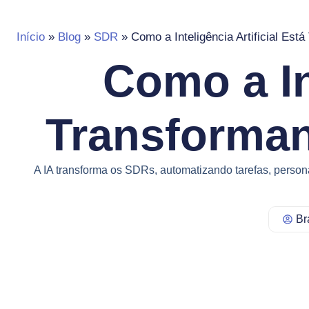
Início
»
Blog
»
SDR
»
Como a Inteligência Artificial Es
Como a Int
Transforman
A IA transforma os SDRs, automatizando tarefas, person
Br