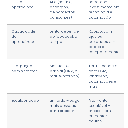
Custo
Alto (salário,
Baixo, com
operacional
encargos,
investimento em
treinamentos
tecnologia e
constantes)
automação
Capacidade
Lenta, depende
Rápido, com
de
de feedback e
ajustes
aprendizado
tempo
baseados em
dados e
comportamento
Integração
Manual ou
Total – conecta
com sistemas
parcial (CRM, e-
com CRM,
mail, WhatsApp)
WhatsApp,
automações e
mais
Escalabilidade
Limitada – exige
Altamente
mais pessoas
escalável –
para crescer
cresce sem
aumentar
equipe