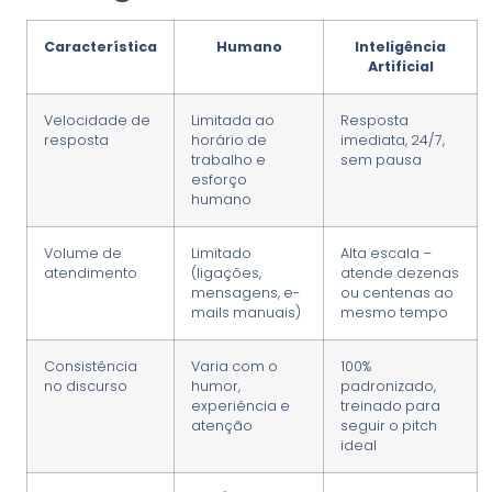
Característica
Humano
Inteligência
Artificial
Velocidade de
Limitada ao
Resposta
resposta
horário de
imediata, 24/7,
trabalho e
sem pausa
esforço
humano
Volume de
Limitado
Alta escala –
atendimento
(ligações,
atende dezenas
mensagens, e-
ou centenas ao
mails manuais)
mesmo tempo
Consistência
Varia com o
100%
no discurso
humor,
padronizado,
experiência e
treinado para
atenção
seguir o pitch
ideal